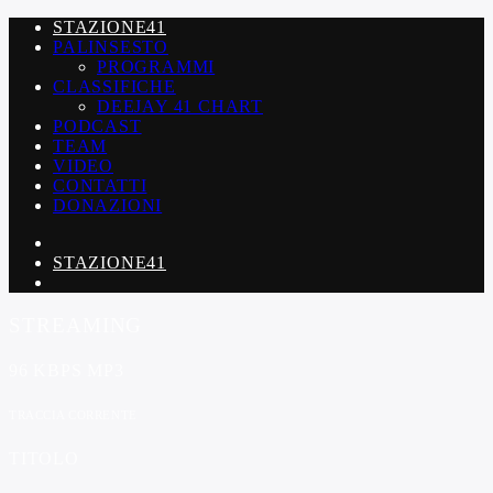
STAZIONE41
PALINSESTO
PROGRAMMI
CLASSIFICHE
DEEJAY 41 CHART
PODCAST
TEAM
VIDEO
CONTATTI
DONAZIONI
STAZIONE41
STREAMING
96 KBPS MP3
TRACCIA CORRENTE
TITOLO