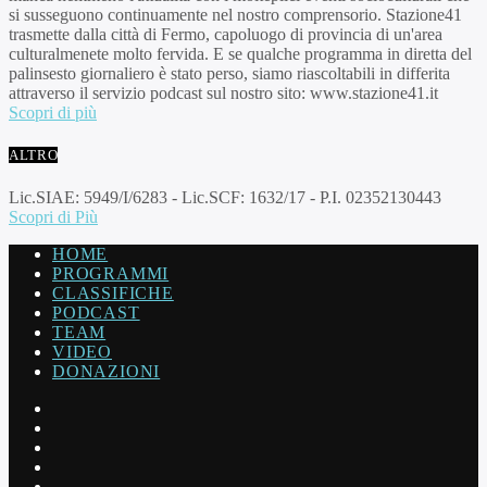
si susseguono continuamente nel nostro comprensorio. Stazione41
trasmette dalla città di Fermo, capoluogo di provincia di un'area
culturalmenete molto fervida. E se qualche programma in diretta del
palinsesto giornaliero è stato perso, siamo riascoltabili in differita
attraverso il servizio podcast sul nostro sito: www.stazione41.it
Scopri di più
ALTRO
Lic.SIAE: 5949/I/6283 - Lic.SCF: 1632/17 - P.I. 02352130443
Scopri di Più
HOME
PROGRAMMI
CLASSIFICHE
PODCAST
TEAM
VIDEO
DONAZIONI