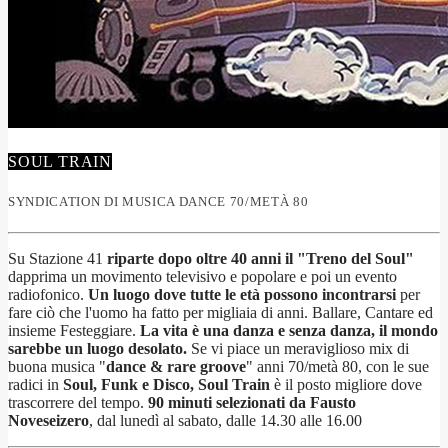
SOUL TRAIN
SYNDICATION DI MUSICA DANCE 70/METÀ 80
Su Stazione 41
riparte dopo oltre 40 anni il "Treno del Soul"
dapprima un movimento televisivo e popolare e poi un evento
radiofonico.
Un luogo dove tutte le età possono incontrarsi
per
fare ciò che l'uomo ha fatto per migliaia di anni. Ballare, Cantare ed
insieme Festeggiare.
La vita è una danza e senza danza, il mondo
sarebbe un luogo desolato.
Se vi piace un meraviglioso mix di
buona musica "
dance & rare groove
" anni 70/metà 80, con le sue
radici in
Soul, Funk e Disco, Soul Train
è il posto migliore dove
trascorrere del tempo.
90 minuti selezionati da Fausto
Noveseizero
, dal lunedì al sabato, dalle 14.30 alle 16.00