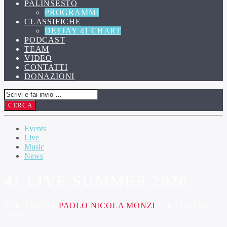
PALINSESTO
PROGRAMMI
CLASSIFICHE
DEEJAY 41 CHART
PODCAST
TEAM
VIDEO
CONTATTI
DONAZIONI
Events
Live
Music
News
41 LIVE SUMMER 2026
SCRITTO DA
PAOLO NICOLA MONZI
IL 8 LUGLIO
2020