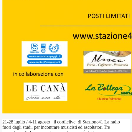
21-28 luglio / 4-11 agosto il cortilelive di Stazione41 La radio
fuori dagli studi, per incontrare musicisti ed ascoltatori Tre