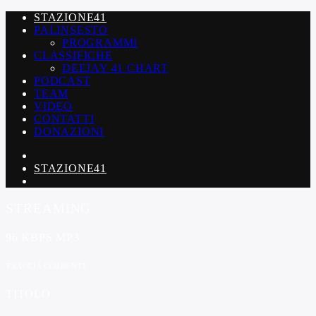
STAZIONE41
PALINSESTO
PROGRAMMI
CLASSIFICHE
DEEJAY 41 CHART
PODCAST
TEAM
VIDEO
CONTATTI
DONAZIONI
STAZIONE41
STREAMING
96 KBPS MP3
TRACCIA CORRENTE
TITOLO