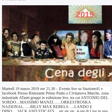
Martedì 19 marzo 2019 ore 21,30 – Evento live su Stazione41 e
facebook Presso Ristorante Primo Piatto a Civitanova Marche, zona
industriale ATanti gruppi in esibizione live, tra cui ANTONIO DEL
SORDO…MASSIMO MANZI……ORKESTROSKA
NAZIONAL. ….BILLY MAX REBELS. …LANDO E
DINO….JACK AND STICATS… etc.etc.etc..4 ore di Live in una