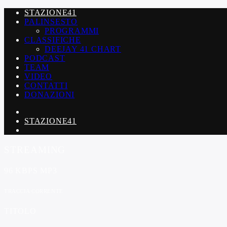
STAZIONE41
PALINSESTO
PROGRAMMI
CLASSIFICHE
DEEJAY 41 CHART
PODCAST
TEAM
VIDEO
CONTATTI
DONAZIONI
STAZIONE41
STREAMING
96 KBPS MP3
TRACCIA CORRENTE
TITOLO