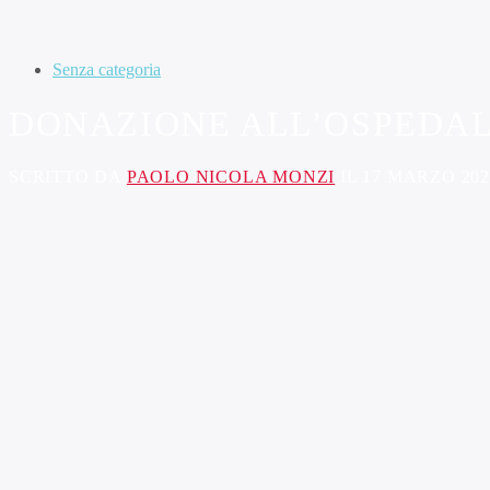
Senza categoria
DONAZIONE ALL’OSPEDALE
SCRITTO DA
PAOLO NICOLA MONZI
IL 17 MARZO 202