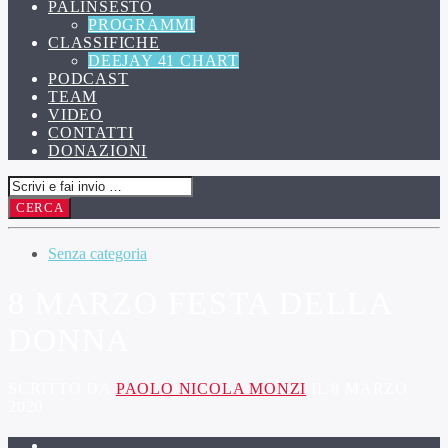
PALINSESTO
PROGRAMMI
CLASSIFICHE
DEEJAY 41 CHART
PODCAST
TEAM
VIDEO
CONTATTI
DONAZIONI
Senza categoria
8 MARZO FESTA DELLA
DONNA
SCRITTO DA
PAOLO NICOLA MONZI
IL 8 MARZO
2020