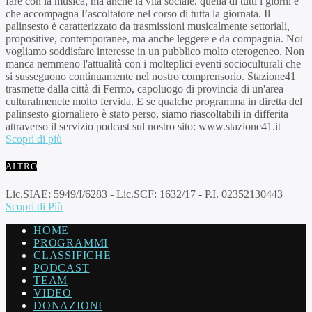
fare con la musica, ma anche la vita sociale, quella di tutti i giorni e
che accompagna l’ascoltatore nel corso di tutta la giornata. Il
palinsesto è caratterizzato da trasmissioni musicalmente settoriali,
propositive, contemporanee, ma anche leggere e da compagnia. Noi
vogliamo soddisfare interesse in un pubblico molto eterogeneo. Non
manca nemmeno l'attualità con i molteplici eventi socioculturali che
si susseguono continuamente nel nostro comprensorio. Stazione41
trasmette dalla città di Fermo, capoluogo di provincia di un'area
culturalmenete molto fervida. E se qualche programma in diretta del
palinsesto giornaliero è stato perso, siamo riascoltabili in differita
attraverso il servizio podcast sul nostro sito: www.stazione41.it
Scopri di più
ALTRO
Lic.SIAE: 5949/I/6283 - Lic.SCF: 1632/17 - P.I. 02352130443
Scopri di Più
HOME
PROGRAMMI
CLASSIFICHE
PODCAST
TEAM
VIDEO
DONAZIONI