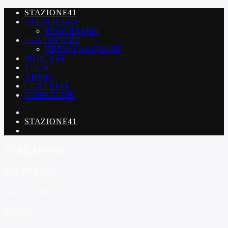
STAZIONE41
PALINSESTO
PROGRAMMI
CLASSIFICHE
DEEJAY 41 CHART
PODCAST
TEAM
VIDEO
CONTATTI
DONAZIONI
STAZIONE41
STREAMING
96 KBPS MP3
TRACCIA CORRENTE
TITOLO