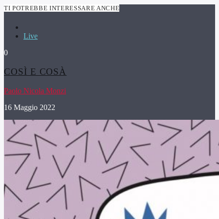
TI POTREBBE INTERESSARE ANCHE
Live
0
COSÌ E COSÀ
Paolo Nicola Monzi
16 Maggio 2022