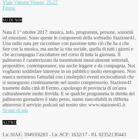
Viale Vittorio Veneto, 25-27
Fermo
SU DI NOI
Nata il 1° ottobre 2017: musica, info, programmi, persone, sonorità
ed emozioni. Sono queste le componenti della webradio Stazione41.
Una radio nata per raccontare con passione tutto ciò che ha a che
fare con la musica, ma anche la vita sociale, quella di tutti i giorni e
che accompagna l’ascoltatore nel corso di tutta la giornata. Il
palinsesto è caratterizzato da trasmissioni musicalmente settoriali,
propositive, contemporanee, ma anche leggere e da compagnia. Noi
vogliamo soddisfare interesse in un pubblico molto eterogeneo. Non
manca nemmeno l'attualità con i molteplici eventi socioculturali che
si susseguono continuamente nel nostro comprensorio. Stazione41
trasmette dalla città di Fermo, capoluogo di provincia di un'area
culturalmenete molto fervida. E se qualche programma in diretta del
palinsesto giornaliero è stato perso, siamo riascoltabili in differita
attraverso il servizio podcast sul nostro sito: www.stazione41.it
Scopri di più
ALTRO
Lic.SIAE: 5949/I/6283 - Lic.SCF: 1632/17 - P.I. 02352130443