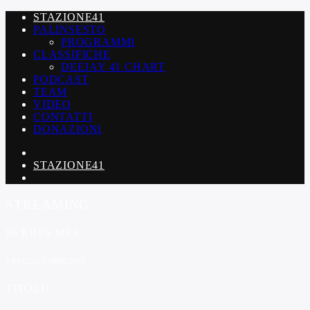
STAZIONE41
PALINSESTO
PROGRAMMI
CLASSIFICHE
DEEJAY 41 CHART
PODCAST
TEAM
VIDEO
CONTATTI
DONAZIONI
STAZIONE41
STREAMING
96 KBPS MP3
TRACCIA CORRENTE
TITOLO