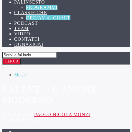
PALINSESTO
PROGRAMMI
CLASSIFICHE
DEEJAY 41 CHART
PODCAST
TEAM
VIDEO
CONTATTI
DONAZIONI
Music
FALENE – L’AMORE
MODERNO
SCRITTO DA
PAOLO NICOLA MONZI
IL 14
FEBBRAIO 2020