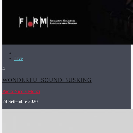
Live
4
WONDERFULSOUND BUSKING
Paolo Nicola Monzi
24 Settembre 2020