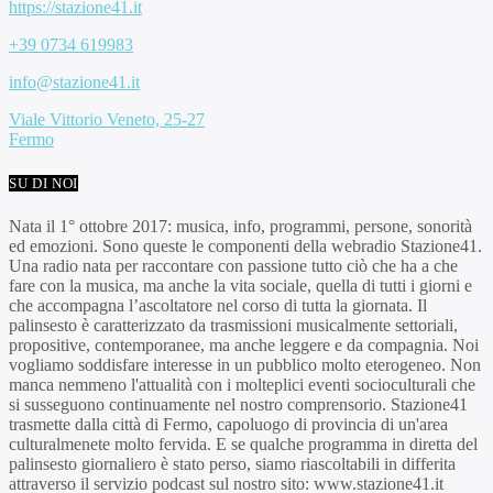
https://stazione41.it
+39 0734 619983
info@stazione41.it
Viale Vittorio Veneto, 25-27
Fermo
SU DI NOI
Nata il 1° ottobre 2017: musica, info, programmi, persone, sonorità
ed emozioni. Sono queste le componenti della webradio Stazione41.
Una radio nata per raccontare con passione tutto ciò che ha a che
fare con la musica, ma anche la vita sociale, quella di tutti i giorni e
che accompagna l’ascoltatore nel corso di tutta la giornata. Il
palinsesto è caratterizzato da trasmissioni musicalmente settoriali,
propositive, contemporanee, ma anche leggere e da compagnia. Noi
vogliamo soddisfare interesse in un pubblico molto eterogeneo. Non
manca nemmeno l'attualità con i molteplici eventi socioculturali che
si susseguono continuamente nel nostro comprensorio. Stazione41
trasmette dalla città di Fermo, capoluogo di provincia di un'area
culturalmenete molto fervida. E se qualche programma in diretta del
palinsesto giornaliero è stato perso, siamo riascoltabili in differita
attraverso il servizio podcast sul nostro sito: www.stazione41.it