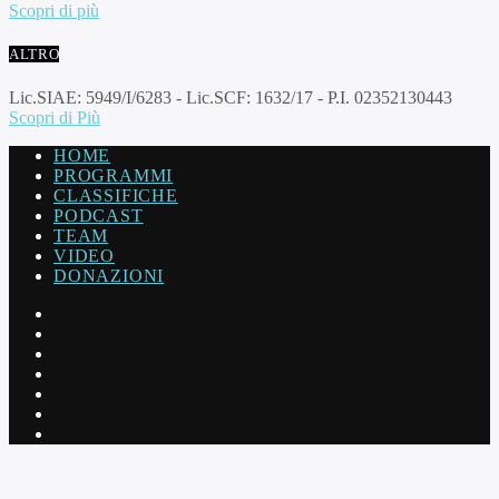
Scopri di più
ALTRO
Lic.SIAE: 5949/I/6283 - Lic.SCF: 1632/17 - P.I. 02352130443
Scopri di Più
HOME
PROGRAMMI
CLASSIFICHE
PODCAST
TEAM
VIDEO
DONAZIONI