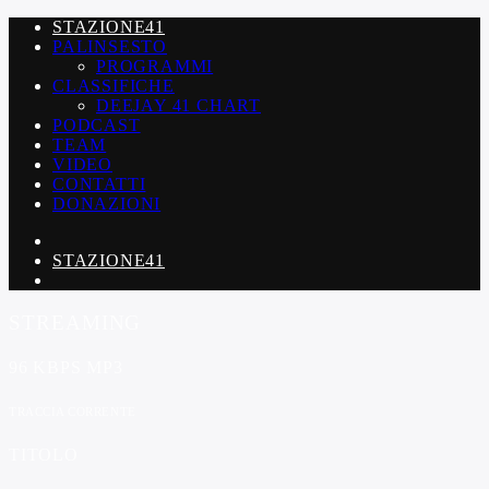
STAZIONE41
PALINSESTO
PROGRAMMI
CLASSIFICHE
DEEJAY 41 CHART
PODCAST
TEAM
VIDEO
CONTATTI
DONAZIONI
STAZIONE41
STREAMING
96 KBPS MP3
TRACCIA CORRENTE
TITOLO