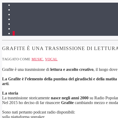
6
GRAFITE È UNA TRASMISSIONE DI LETTUR
TAGGATO COME
MUSIC
,
VOCAL
Grafite è una trasmissione di
lettura e ascolto creativo
, il luogo dove
La Grafite è l’elemento della puntina del giradischi e della matita
arti
.
La storia
La trasmissione storicamente
nasce negli anni 2000
su Radio Popolare
Nel 2015 ho deciso di far rinascere
Grafite
cambiando mezzo e modali
Sono nati pertanto podcast radio disponibili:
sulla piattaforma spreaker