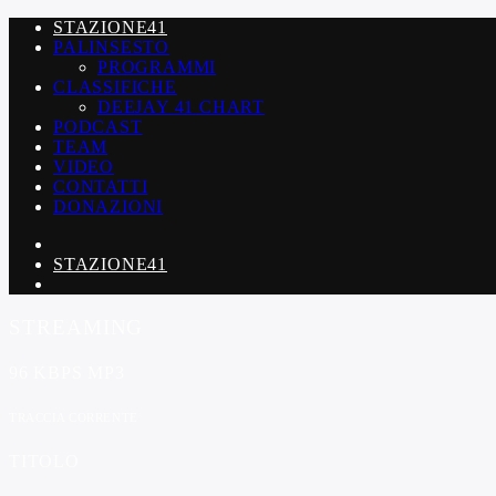
STAZIONE41
PALINSESTO
PROGRAMMI
CLASSIFICHE
DEEJAY 41 CHART
PODCAST
TEAM
VIDEO
CONTATTI
DONAZIONI
STAZIONE41
STREAMING
96 KBPS MP3
TRACCIA CORRENTE
TITOLO