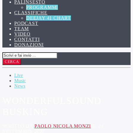
PALINSESTO
PROGRAMMI
CLASSIFICHE
DEEJAY 41 CHART
PODCAST
TEAM
VIDEO
CONTATTI
DONAZIONI
Live
Music
News
WONDERFULSOUND
BUSKING
SCRITTO DA
PAOLO NICOLA MONZI
IL 24
SETTEMBRE 2020