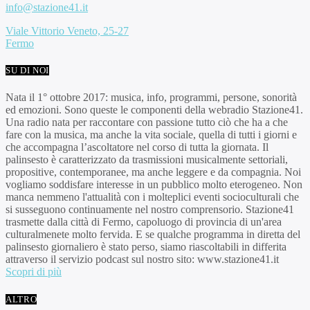
info@stazione41.it
Viale Vittorio Veneto, 25-27
Fermo
SU DI NOI
Nata il 1° ottobre 2017: musica, info, programmi, persone, sonorità
ed emozioni. Sono queste le componenti della webradio Stazione41.
Una radio nata per raccontare con passione tutto ciò che ha a che
fare con la musica, ma anche la vita sociale, quella di tutti i giorni e
che accompagna l’ascoltatore nel corso di tutta la giornata. Il
palinsesto è caratterizzato da trasmissioni musicalmente settoriali,
propositive, contemporanee, ma anche leggere e da compagnia. Noi
vogliamo soddisfare interesse in un pubblico molto eterogeneo. Non
manca nemmeno l'attualità con i molteplici eventi socioculturali che
si susseguono continuamente nel nostro comprensorio. Stazione41
trasmette dalla città di Fermo, capoluogo di provincia di un'area
culturalmenete molto fervida. E se qualche programma in diretta del
palinsesto giornaliero è stato perso, siamo riascoltabili in differita
attraverso il servizio podcast sul nostro sito: www.stazione41.it
Scopri di più
ALTRO