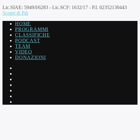
Lic.SIAE: 5949/I/6283 - Lic.SCF: 1632/17 - P.I. 02352130443
Scopri di Più
HOME
PROGRAMMI
CLASSIFICHE
PODCAST
TEAM
VIDEO
DONAZIONI