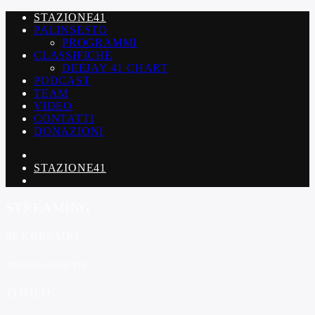
STAZIONE41
PALINSESTO
PROGRAMMI
CLASSIFICHE
DEEJAY 41 CHART
PODCAST
TEAM
VIDEO
CONTATTI
DONAZIONI
STAZIONE41
STREAMING
96 KBPS MP3
TRACCIA CORRENTE
TITOLO