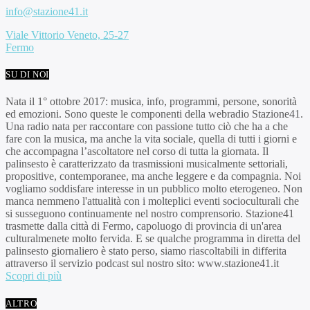
info@stazione41.it
Viale Vittorio Veneto, 25-27
Fermo
SU DI NOI
Nata il 1° ottobre 2017: musica, info, programmi, persone, sonorità
ed emozioni. Sono queste le componenti della webradio Stazione41.
Una radio nata per raccontare con passione tutto ciò che ha a che
fare con la musica, ma anche la vita sociale, quella di tutti i giorni e
che accompagna l’ascoltatore nel corso di tutta la giornata. Il
palinsesto è caratterizzato da trasmissioni musicalmente settoriali,
propositive, contemporanee, ma anche leggere e da compagnia. Noi
vogliamo soddisfare interesse in un pubblico molto eterogeneo. Non
manca nemmeno l'attualità con i molteplici eventi socioculturali che
si susseguono continuamente nel nostro comprensorio. Stazione41
trasmette dalla città di Fermo, capoluogo di provincia di un'area
culturalmenete molto fervida. E se qualche programma in diretta del
palinsesto giornaliero è stato perso, siamo riascoltabili in differita
attraverso il servizio podcast sul nostro sito: www.stazione41.it
Scopri di più
ALTRO