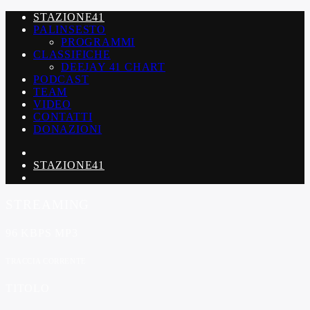
STAZIONE41
PALINSESTO
PROGRAMMI
CLASSIFICHE
DEEJAY 41 CHART
PODCAST
TEAM
VIDEO
CONTATTI
DONAZIONI
STAZIONE41
STREAMING
96 KBPS MP3
TRACCIA CORRENTE
TITOLO