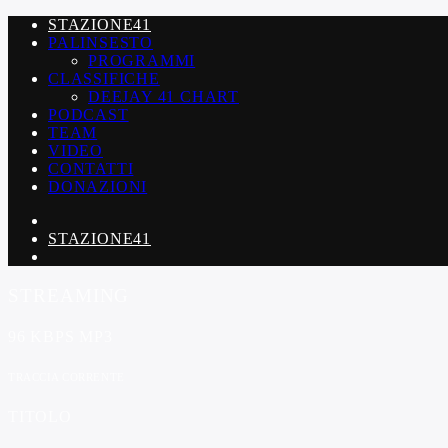
STAZIONE41
PALINSESTO
PROGRAMMI
CLASSIFICHE
DEEJAY 41 CHART
PODCAST
TEAM
VIDEO
CONTATTI
DONAZIONI
STAZIONE41
STREAMING
96 KBPS MP3
TRACCIA CORRENTE
TITOLO