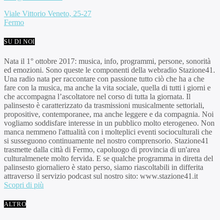
Viale Vittorio Veneto, 25-27
Fermo
SU DI NOI
Nata il 1° ottobre 2017: musica, info, programmi, persone, sonorità
ed emozioni. Sono queste le componenti della webradio Stazione41.
Una radio nata per raccontare con passione tutto ciò che ha a che
fare con la musica, ma anche la vita sociale, quella di tutti i giorni e
che accompagna l’ascoltatore nel corso di tutta la giornata. Il
palinsesto è caratterizzato da trasmissioni musicalmente settoriali,
propositive, contemporanee, ma anche leggere e da compagnia. Noi
vogliamo soddisfare interesse in un pubblico molto eterogeneo. Non
manca nemmeno l'attualità con i molteplici eventi socioculturali che
si susseguono continuamente nel nostro comprensorio. Stazione41
trasmette dalla città di Fermo, capoluogo di provincia di un'area
culturalmenete molto fervida. E se qualche programma in diretta del
palinsesto giornaliero è stato perso, siamo riascoltabili in differita
attraverso il servizio podcast sul nostro sito: www.stazione41.it
Scopri di più
ALTRO