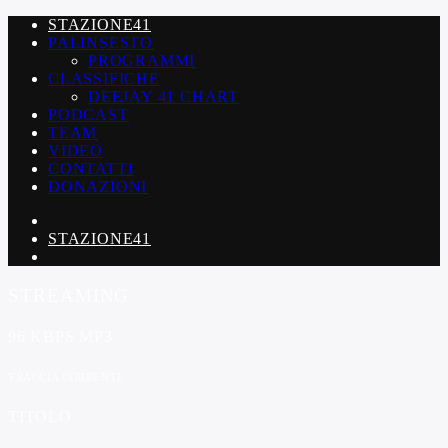
STAZIONE41
PALINSESTO
PROGRAMMI
CLASSIFICHE
DEEJAY 41 CHART
PODCAST
TEAM
VIDEO
CONTATTI
DONAZIONI
STAZIONE41
STREAMING
96 KBPS MP3
TRACCIA CORRENTE
TITOLO