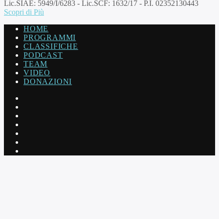
Lic.SIAE: 5949/I/6283 - Lic.SCF: 1632/17 - P.I. 02352130443
Scopri di Più
HOME
PROGRAMMI
CLASSIFICHE
PODCAST
TEAM
VIDEO
DONAZIONI