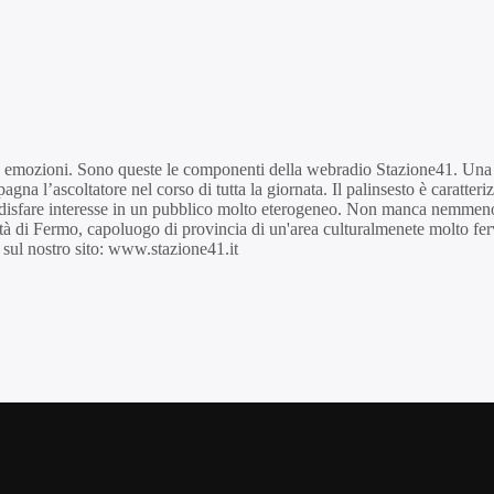
d emozioni. Sono queste le componenti della webradio Stazione41. Una r
agna l’ascoltatore nel corso di tutta la giornata. Il palinsesto è caratter
fare interesse in un pubblico molto eterogeneo. Non manca nemmeno l'at
tà di Fermo, capoluogo di provincia di un'area culturalmenete molto ferv
st sul nostro sito: www.stazione41.it