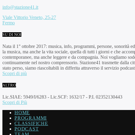
info@stazione41.it
Viale Vittorio Veneto, 25-27
Fermo
SU DI NOI
Nata il 1° ottobre 2017: musica, info, programmi, persone, sonorità e
la musica, ma anche la vita sociale, quella di tutti i giorni e che accomp
contemporanee, ma anche leggere e da compagnia. Noi vogliamo soddis
continuamente nel nostro comprensorio. Stazione41 trasmette dalla cit
stato perso, siamo riascoltabili in differita attraverso il servizio podca
Scopri di più
ALTRO
Lic.SIAE: 5949/I/6283 - Lic.SCF: 1632/17 - P.I. 02352130443
Scopri di Più
HOME
PROGRAMMI
CLASSIFICHE
PODCAST
TEAM