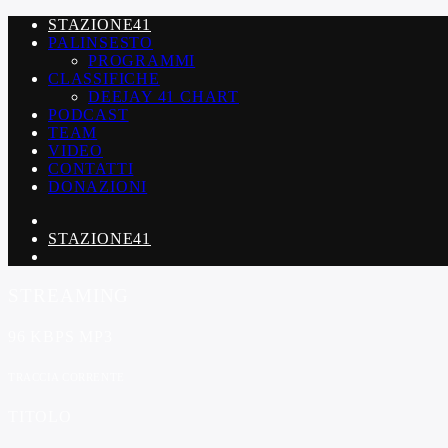
STAZIONE41
PALINSESTO
PROGRAMMI
CLASSIFICHE
DEEJAY 41 CHART
PODCAST
TEAM
VIDEO
CONTATTI
DONAZIONI
STAZIONE41
STREAMING
96 KBPS MP3
TRACCIA CORRENTE
TITOLO