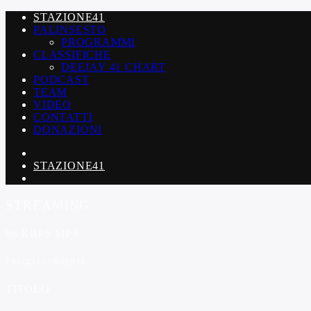
STAZIONE41
PALINSESTO
PROGRAMMI
CLASSIFICHE
DEEJAY 41 CHART
PODCAST
TEAM
VIDEO
CONTATTI
DONAZIONI
STAZIONE41
STREAMING
96 KBPS MP3
TRACCIA CORRENTE
TITOLO