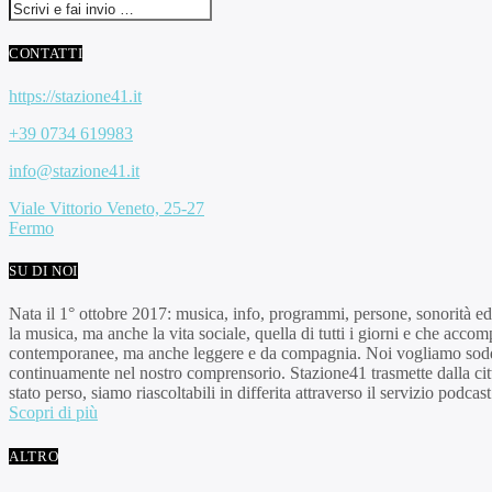
CONTATTI
https://stazione41.it
+39 0734 619983
info@stazione41.it
Viale Vittorio Veneto, 25-27
Fermo
SU DI NOI
Nata il 1° ottobre 2017: musica, info, programmi, persone, sonorità e
la musica, ma anche la vita sociale, quella di tutti i giorni e che accomp
contemporanee, ma anche leggere e da compagnia. Noi vogliamo soddis
continuamente nel nostro comprensorio. Stazione41 trasmette dalla cit
stato perso, siamo riascoltabili in differita attraverso il servizio podca
Scopri di più
ALTRO