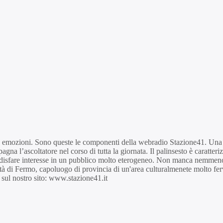
d emozioni. Sono queste le componenti della webradio Stazione41. Una r
agna l’ascoltatore nel corso di tutta la giornata. Il palinsesto è caratter
fare interesse in un pubblico molto eterogeneo. Non manca nemmeno l'at
tà di Fermo, capoluogo di provincia di un'area culturalmenete molto ferv
st sul nostro sito: www.stazione41.it