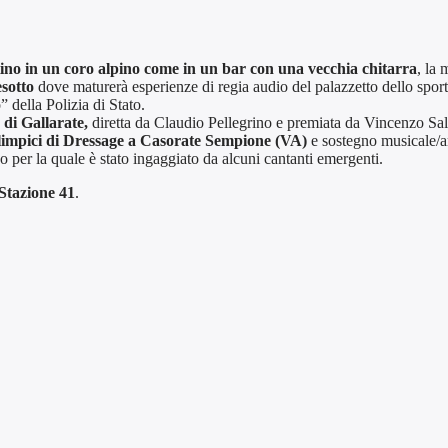
ino in un coro alpino come in un bar con una vecchia chitarra
, la
esotto
dove maturerà esperienze di regia audio del palazzetto dello spo
” della Polizia di Stato.
 di Gallarate,
diretta da Claudio Pellegrino e premiata da Vincenzo Sal
limpici di Dressage a Casorate Sempione (VA)
e sostegno musicale/ar
no per la quale è stato ingaggiato da alcuni cantanti emergenti.
 Stazione 41
.