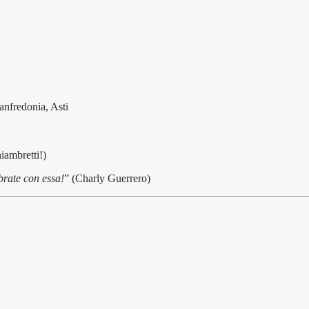
fredonia, Asti
iambretti!)
ibrate con essa!
” (Charly Guerrero)