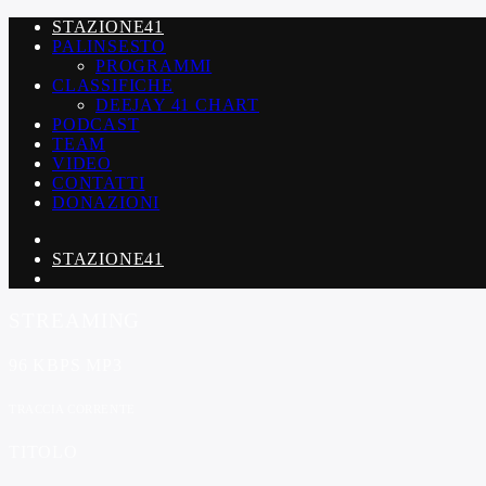
STAZIONE41
PALINSESTO
PROGRAMMI
CLASSIFICHE
DEEJAY 41 CHART
PODCAST
TEAM
VIDEO
CONTATTI
DONAZIONI
STAZIONE41
STREAMING
96 KBPS MP3
TRACCIA CORRENTE
TITOLO