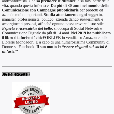
anticonformista. Che
sa prendere le distanze
, e sa farsi beffe della
vita, quando questa infierisce.
Da più di 30 anni nel mondo della
Comunicazione con Campagne pubblicitarie
per prodotti ed
aziende molto importanti.
Studia attentamente ogni soggetto
,
manager, professionista, politico, azienda dando suggerimenti e
accorgimenti preziosi, affinchè ognuno possa trovare il suo stile.
Esperta e ricercatrice del bello
, si occupa di Social Network e
Comunicazione Digitale da più di 14 anni.
Nel 2019 ha pubblicato
il libro di aforismi #chicFORLIFE
in vendita su Amazon e nelle
Librerie Mondadori. È a capo di una numerosissima Community di
Donne su Facebook.
Il suo motto è:
“essere eleganti sui social è
un’arte!”
ULTIME NOTIZIE