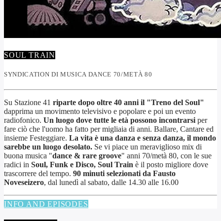
SOUL TRAIN
SYNDICATION DI MUSICA DANCE 70/METÀ 80
Su Stazione 41
riparte dopo oltre 40 anni il "Treno del Soul"
dapprima un movimento televisivo e popolare e poi un evento
radiofonico.
Un luogo dove tutte le età possono incontrarsi
per
fare ciò che l'uomo ha fatto per migliaia di anni. Ballare, Cantare ed
insieme Festeggiare.
La vita è una danza e senza danza, il mondo
sarebbe un luogo desolato.
Se vi piace un meraviglioso mix di
buona musica "
dance & rare groove
" anni 70/metà 80, con le sue
radici in
Soul, Funk e Disco, Soul Train
è il posto migliore dove
trascorrere del tempo.
90 minuti selezionati da Fausto
Noveseizero
, dal lunedì al sabato, dalle 14.30 alle 16.00
INFO AND EPISODES