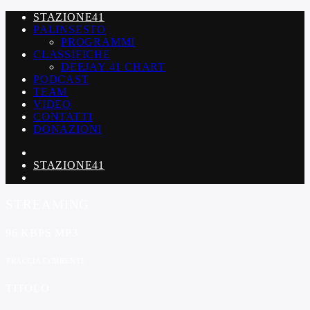
STAZIONE41
PALINSESTO
PROGRAMMI
CLASSIFICHE
DEEJAY 41 CHART
PODCAST
TEAM
VIDEO
CONTATTI
DONAZIONI
STAZIONE41
STREAMING
96 KBPS MP3
TRACCIA CORRENTE
TITOLO