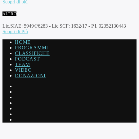
Scopri di più
ALTRO
Lic.SIAE: 5949/I/6283 - Lic.SCF: 1632/17 - P.I. 02352130443
Scopri di Più
HOME
PROGRAMMI
CLASSIFICHE
PODCAST
TEAM
VIDEO
DONAZIONI