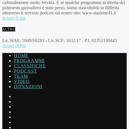
culturalmenete molto fervida. E se qualche programma in diretta del
palinsesto giornaliero è stato perso, siamo riascoltabili in differita
attraverso il servizio podcast sul nostro sito: www.stazione41.it
Scopri di più
ALTRO
Lic.SIAE: 5949/I/6283 - Lic.SCF: 1632/17 - P.I. 02352130443
Scopri di Più
HOME
PROGRAMMI
CLASSIFICHE
PODCAST
TEAM
VIDEO
DONAZIONI