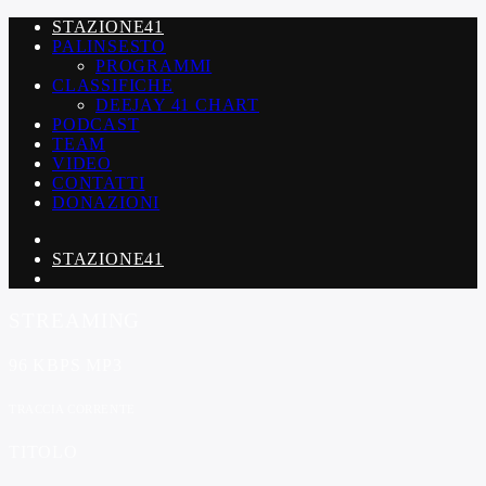
STAZIONE41
PALINSESTO
PROGRAMMI
CLASSIFICHE
DEEJAY 41 CHART
PODCAST
TEAM
VIDEO
CONTATTI
DONAZIONI
STAZIONE41
STREAMING
96 KBPS MP3
TRACCIA CORRENTE
TITOLO