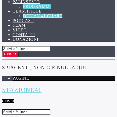
PALINSESTO
PROGRAMMI
CLASSIFICHE
DEEJAY 41 CHART
PODCAST
TEAM
VIDEO
CONTATTI
DONAZIONI
SPIACENTI, NON C’È NULLA QUI
PAGINE
STAZIONE41
CERCA