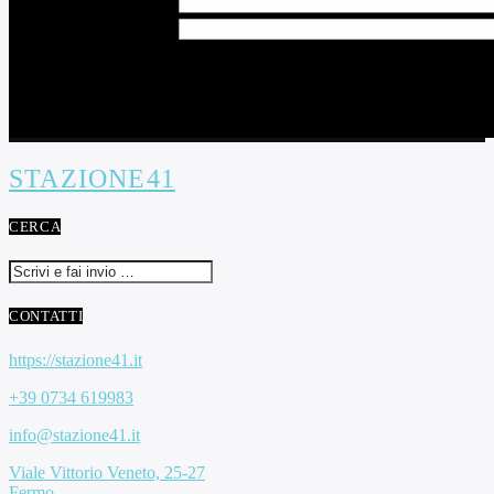
STAZIONE41
CERCA
CONTATTI
https://stazione41.it
+39 0734 619983
info@stazione41.it
Viale Vittorio Veneto, 25-27
Fermo