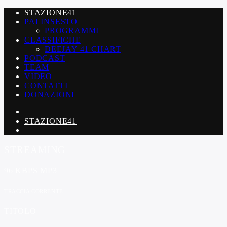
STAZIONE41
PALINSESTO
PROGRAMMI
CLASSIFICHE
DEEJAY 41 CHART
PODCAST
TEAM
VIDEO
CONTATTI
DONAZIONI
STAZIONE41
STREAMING
96 KBPS MP3
TRACCIA CORRENTE
TITOLO