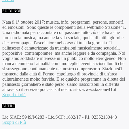
SU DI NOI
Nata il 1° ottobre 2017: musica, info, programmi, persone, sonorità
ed emozioni. Sono queste le componenti della webradio Stazione41.
Una radio nata per raccontare con passione tutto ciò che ha a che
fare con la musica, ma anche la vita sociale, quella di tutti i giorni e
che accompagna l’ascoltatore nel corso di tutta la giornata. Il
palinsesto è caratterizzato da trasmissioni musicalmente settoriali,
propositive, contemporanee, ma anche leggere e da compagnia. Noi
vogliamo soddisfare interesse in un pubblico molto eterogeneo. Non
manca nemmeno l'attualità con i molteplici eventi socioculturali che
si susseguono continuamente nel nostro comprensorio. Stazione41
trasmette dalla città di Fermo, capoluogo di provincia di un'area
culturalmenete molto fervida. E se qualche programma in diretta del
palinsesto giornaliero è stato perso, siamo riascoltabili in differita
attraverso il servizio podcast sul nostro sito: www.stazione41.it
Scopri di più
ALTRO
Lic.SIAE: 5949/I/6283 - Lic.SCF: 1632/17 - P.I. 02352130443
Scopri di Più