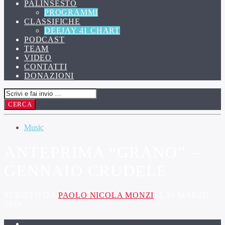
PALINSESTO
PROGRAMMI
CLASSIFICHE
DEEJAY 41 CHART
PODCAST
TEAM
VIDEO
CONTATTI
DONAZIONI
Music
ANTEPRIMA “GRANO” –
GENNAIO CRUDELE
SCRITTO DA
PAOLO NICOLA MONZI
IL 21 MARZO
2019